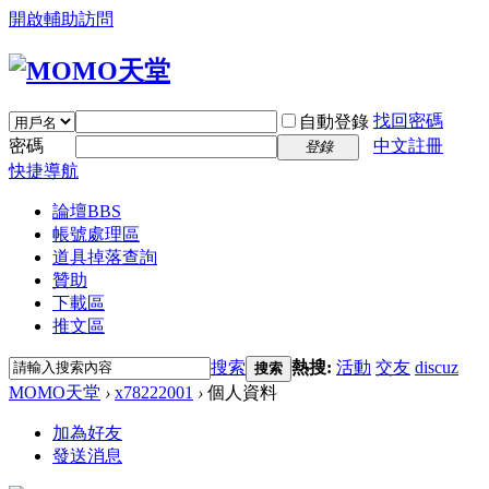
開啟輔助訪問
找回密碼
自動登錄
密碼
中文註冊
登錄
快捷導航
論壇
BBS
帳號處理區
道具掉落查詢
贊助
下載區
推文區
搜索
熱搜:
活動
交友
discuz
搜索
MOMO天堂
›
x78222001
›
個人資料
加為好友
發送消息