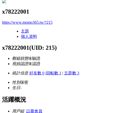
x78222001
https://www.momo365.tw/?215
主題
個人資料
x78222001
(UID: 215)
郵箱狀態
未驗證
視頻認證
未認證
統計信息
好友數 0
|
回帖數 1
|
主題數 3
性別
保密
生日
-
活躍概況
用戶組
註冊會員