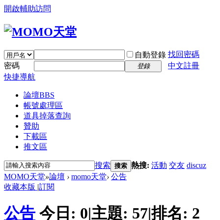
開啟輔助訪問
找回密碼
自動登錄
密碼
中文註冊
登錄
快捷導航
論壇
BBS
帳號處理區
道具掉落查詢
贊助
下載區
推文區
搜索
熱搜:
活動
交友
discuz
搜索
MOMO天堂
»
論壇
›
momo天堂
›
公告
收藏本版
|
訂閱
公告
今日:
0
|
主題:
57
|
排名:
2