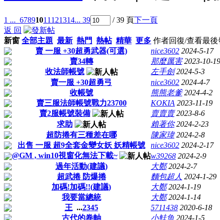
1 ...
6
7
8
9
10
11
12
13
14
... 39
/ 39 頁
下一頁
返 回
新窗
全部主題
最新
熱門
熱帖
精華
更多
作者
回復/查看
最後
賣 一服 +30超勇武器(可選)
nice3602
2024-5-17
賣34轉
那麼厲害
2023-10-1
收法師帳號
左手劍
2024-5-3
賣一服 +30超勇弓
nice3602
2024-4-7
收帳號
熊熊老爹
2024-4-2
賣三服法師帳號戰力23700
KOKIA
2023-11-19
賣2服帳號裝備
賣賣賣
2023-8-6
求助
賴著你
2024-2-23
超防捲有三種差在哪
陳家瑋
2024-2-8
出售 一服 超9全套金變女妖 妖精帳號
nice3602
2024-2-17
@GM , win10視窗化無法下載~
w39268
2024-2-9
過年活動(建議)
大鄭
2024-2-7
超武捲 防爆捲
麵包超人
2024-1-29
加碼!加碼!!(建議)
大鄭
2024-1-19
我要當總統
大鄭
2024-1-14
王
...
2
3
4
5
5711438
2020-6-18
古代的卷軸
小鮭魚
2024-1-5