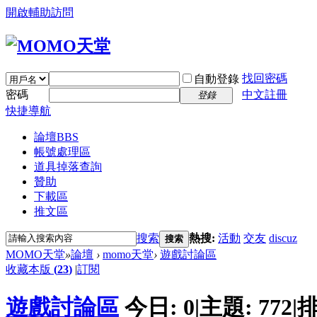
開啟輔助訪問
找回密碼
自動登錄
密碼
中文註冊
登錄
快捷導航
論壇
BBS
帳號處理區
道具掉落查詢
贊助
下載區
推文區
搜索
熱搜:
活動
交友
discuz
搜索
MOMO天堂
»
論壇
›
momo天堂
›
遊戲討論區
收藏本版
(
23
)
|
訂閱
遊戲討論區
今日:
0
|
主題:
772
|
排