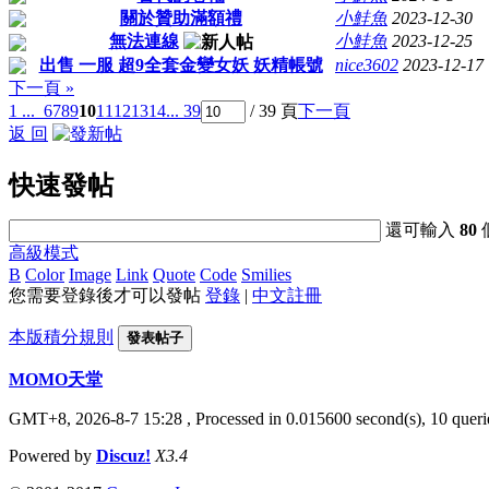
關於贊助滿額禮
小鮭魚
2023-12-30
無法連線
小鮭魚
2023-12-25
出售 一服 超9全套金變女妖 妖精帳號
nice3602
2023-12-17
下一頁 »
1 ...
6
7
8
9
10
11
12
13
14
... 39
/ 39 頁
下一頁
返 回
快速發帖
還可輸入
80
高級模式
B
Color
Image
Link
Quote
Code
Smilies
您需要登錄後才可以發帖
登錄
|
中文註冊
本版積分規則
發表帖子
MOMO天堂
GMT+8, 2026-8-7 15:28
, Processed in 0.015600 second(s), 10 querie
Powered by
Discuz!
X3.4