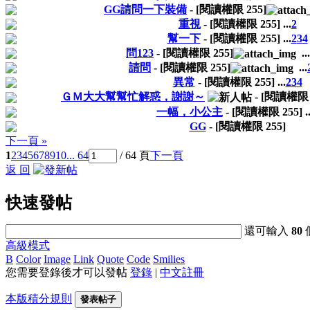
GG請問一下裝備
- [閱讀權限
255
]
重視
- [閱讀權限
255
]
...
2
幫一下
- [閱讀權限
255
]
...
2
3
4
問123
- [閱讀權限
255
]
...
請問
- [閱讀權限
255
]
...
異常
- [閱讀權限
255
]
...
2
3
4
ＧＭ大大幫幫忙解惑，謝謝～
- [閱讀權
一幅，小公主
- [閱讀權限
255
]
..
GG
- [閱讀權限
255
]
下一頁 »
1
2
3
4
5
6
7
8
9
10
... 64
/ 64 頁
下一頁
返 回
快速發帖
還可輸入
80
高級模式
B
Color
Image
Link
Quote
Code
Smilies
您需要登錄後才可以發帖
登錄
|
中文註冊
本版積分規則
發表帖子