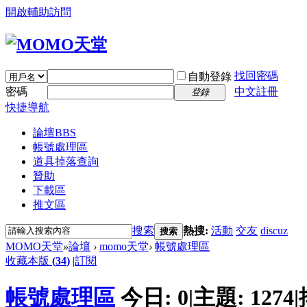
開啟輔助訪問
找回密碼
自動登錄
密碼
中文註冊
登錄
快捷導航
論壇
BBS
帳號處理區
道具掉落查詢
贊助
下載區
推文區
搜索
熱搜:
活動
交友
discuz
搜索
MOMO天堂
»
論壇
›
momo天堂
›
帳號處理區
收藏本版
(
34
)
|
訂閱
帳號處理區
今日:
0
|
主題:
1274
|