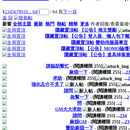
1
2
3
4
5
6
7
8
9
10
... 64
/ 64 頁
下一頁
返 回
新窗
全部主題
最新
熱門
熱帖
精華
更多
作者
回復/查看
最後
隱藏置頂帖
【公告】推文獎勵
隱藏置頂帖
【公告】登入器、懶人包下載
隱藏置頂帖
贊助伺服器事宜
隱藏置頂帖
【公告】MOMO論壇
隱藏置頂帖
【公告】道具掉落
請協助幫忙
- [閱讀權限
255
]
麻煩一下
- [閱讀權限
255
]
...
2
求助
- [閱讀權限
255
]
...
2
強化左介不見了
- [閱讀權限
255
]
請問
- [閱讀權限
255
]
..
急幫一下
- [閱讀權限
255
]
...
2
問
- [閱讀權限
255
]
...
2
GM大大求助
- [閱讀權限
2
請問
- [閱讀權限
255
]
...
2
3
4
麻煩GM
- [閱讀權限
255
]
...
2
3
贊助麻煩一下
- [閱讀權限
255
]
..