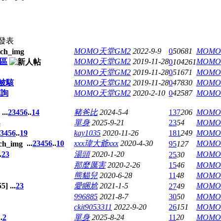
發表
MOMO天堂GM2
2022-9-9
0
50681
MOM
區
MOMO天堂GM2
2019-11-28
MOM
0
104261
MOMO天堂GM2
2019-11-28
0
51671
MOM
被駭
MOMO天堂GM2
2019-11-28
0
47830
MOM
查詢
MOMO天堂GM2
2020-2-10
0
42587
MOM
...
2
3
4
5
6
..
14
豬爸比
2024-5-4
137
206
MOM
3
單身
2025-9-21
23
54
MOM
3
4
5
6
..
19
kay1035
2020-11-26
181
249
MOM
...
2
3
4
5
6
..
10
xxx瑋大爺xxx
2020-4-30
MOM
95
127
.
2
3
湯頭
2020-1-20
MOM
25
30
那麼厲害
2020-2-26
15
46
MOM
熊貓兒
2020-6-28
11
48
MOM
55
]
...
2
3
愛睏尬
2021-1-5
MOM
27
49
996885
2021-8-7
30
50
MOM
ckit9053311
2022-9-20
26
151
MOM
.
2
單身
2025-8-24
11
20
MOM