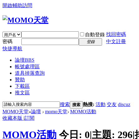
開啟輔助訪問
找回密碼
自動登錄
密碼
中文註冊
登錄
快捷導航
論壇
BBS
帳號處理區
道具掉落查詢
贊助
下載區
推文區
搜索
熱搜:
活動
交友
discuz
搜索
MOMO天堂
»
論壇
›
momo天堂
›
MOMO活動
收藏本版
|
訂閱
MOMO活動
今日:
0
|
主題:
296
|