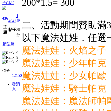
200*1.5= 300
堂GM2
1
436
萬
4042
二、活動期間贊助滿3
主
帖子
積
題
以下魔法娃姓，任選
分
管理員
魔法娃娃：火焰之子
魔法娃娃：少年帕克
積分
魔法娃娃：少女帕歐
12150
發消
魔法娃娃：騎士帕克
息
魔法娃娃：魔法師帕