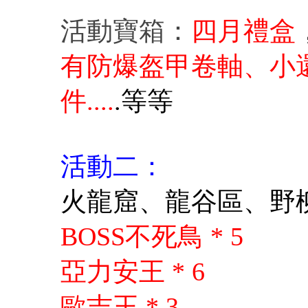
活動寶箱：
四月禮盒
有防爆盔甲卷軸、小
件....
.
等等
活動二：
火龍窟、龍谷區、野柳
BOSS不死鳥 * 5
亞力安王 * 6
歐吉王 * 3