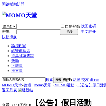
開啟輔助訪問
找回密碼
自動登錄
密碼
中文註冊
登錄
快捷導航
論壇
BBS
帳號處理區
道具掉落查詢
贊助
下載區
推文區
搜索
熱搜:
活動
交友
discuz
搜索
MOMO天堂
»
論壇
›
momo天堂
›
MOMO活動
›
【公告】假日活
返回列表
【公告】假日活動
查看:
2273
|
回復:
0