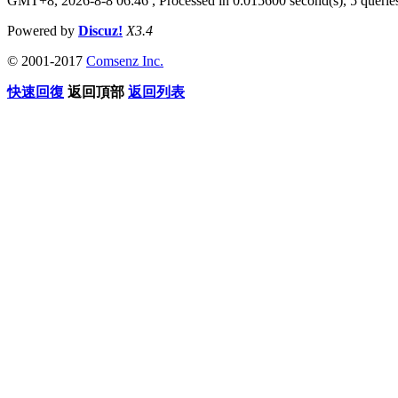
GMT+8, 2026-8-8 06:46
, Processed in 0.015600 second(s), 5 queries
Powered by
Discuz!
X3.4
© 2001-2017
Comsenz Inc.
快速回復
返回頂部
返回列表