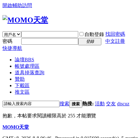
開啟輔助訪問
找回密碼
自動登錄
密碼
中文註冊
登錄
快捷導航
論壇
BBS
帳號處理區
道具掉落查詢
贊助
下載區
推文區
搜索
熱搜:
活動
交友
discuz
搜索
抱歉，本帖要求閱讀權限高於 255 才能瀏覽
MOMO天堂