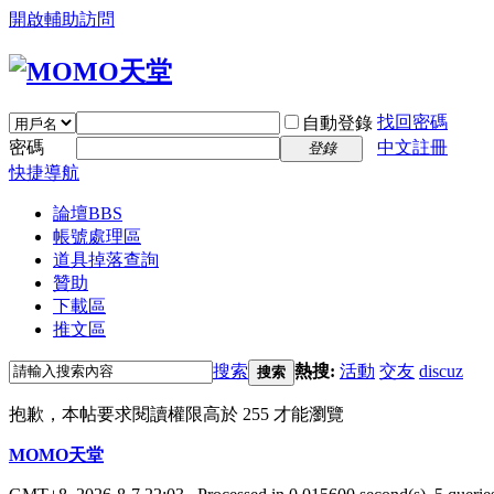
開啟輔助訪問
找回密碼
自動登錄
密碼
中文註冊
登錄
快捷導航
論壇
BBS
帳號處理區
道具掉落查詢
贊助
下載區
推文區
搜索
熱搜:
活動
交友
discuz
搜索
抱歉，本帖要求閱讀權限高於 255 才能瀏覽
MOMO天堂