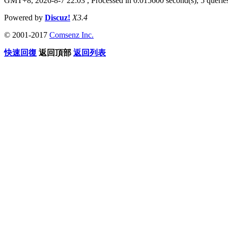
GMT+8, 2026-8-7 22:03
, Processed in 0.015600 second(s), 5 queries
Powered by
Discuz!
X3.4
© 2001-2017
Comsenz Inc.
快速回復
返回頂部
返回列表