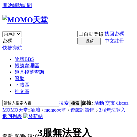
開啟輔助訪問
找回密碼
自動登錄
密碼
中文註冊
登錄
快捷導航
論壇
BBS
帳號處理區
道具掉落查詢
贊助
下載區
推文區
搜索
熱搜:
活動
交友
discuz
搜索
MOMO天堂
»
論壇
›
momo天堂
›
遊戲討論區
›
3服無法登入
返回列表
3服無法登入
查看:
688
|
回復:
0