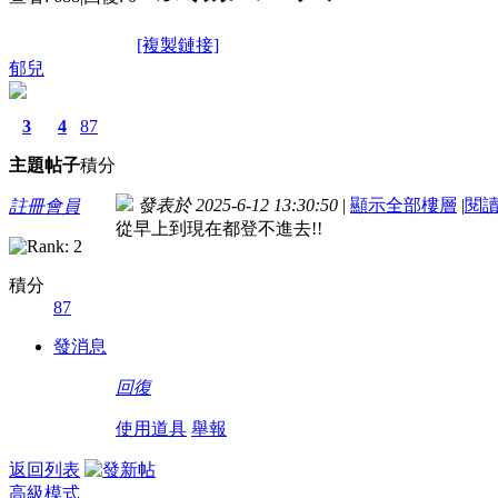
[複製鏈接]
郁兒
3
4
87
主題
帖子
積分
發表於 2025-6-12 13:30:50
|
顯示全部樓層
|
閱
註冊會員
從早上到現在都登不進去!!
積分
87
發消息
回復
使用道具
舉報
返回列表
高級模式