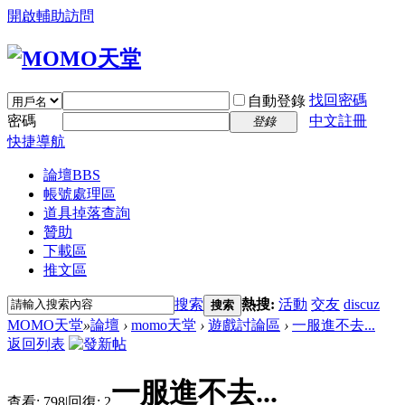
開啟輔助訪問
找回密碼
自動登錄
密碼
中文註冊
登錄
快捷導航
論壇
BBS
帳號處理區
道具掉落查詢
贊助
下載區
推文區
搜索
熱搜:
活動
交友
discuz
搜索
MOMO天堂
»
論壇
›
momo天堂
›
遊戲討論區
›
一服進不去...
返回列表
一服進不去...
查看:
798
|
回復:
2