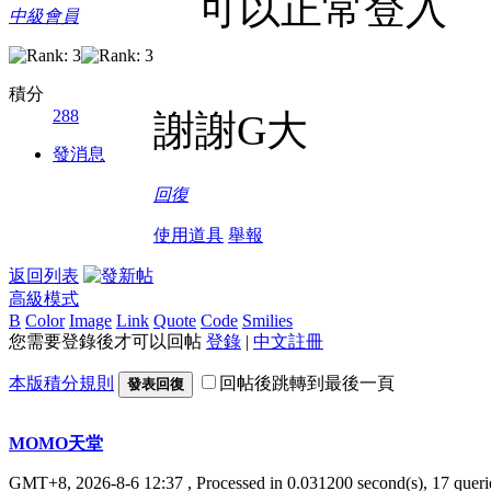
可以正常登入
中級會員
積分
288
謝謝G大
發消息
回復
使用道具
舉報
返回列表
高級模式
B
Color
Image
Link
Quote
Code
Smilies
您需要登錄後才可以回帖
登錄
|
中文註冊
本版積分規則
回帖後跳轉到最後一頁
發表回復
MOMO天堂
GMT+8, 2026-8-6 12:37
, Processed in 0.031200 second(s), 17 querie