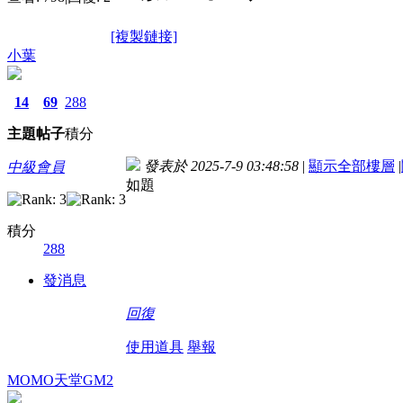
[複製鏈接]
小葉
14
69
288
主題
帖子
積分
發表於 2025-7-9 03:48:58
|
顯示全部樓層
|
中級會員
如題
積分
288
發消息
回復
使用道具
舉報
MOMO天堂GM2