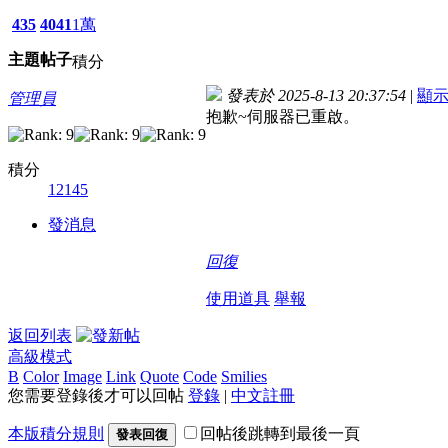
435
4041
1萬
主題
帖子
積分
發表於 2025-8-13 20:37:54
|
顯
管理員
抱歉~伺服器已重啟。
積分
12145
發消息
回復
使用道具
舉報
返回列表
高級模式
B
Color
Image
Link
Quote
Code
Smilies
您需要登錄後才可以回帖
登錄
|
中文註冊
本版積分規則
回帖後跳轉到最後一頁
發表回復