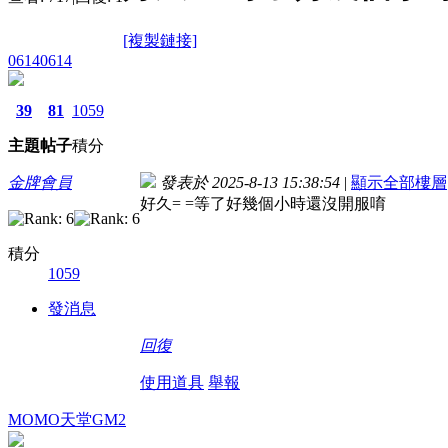
[複製鏈接]
06140614
39
81
1059
主題
帖子
積分
金牌會員
發表於 2025-8-13 15:38:54
|
顯示全部樓層
好久= =等了好幾個小時還沒開服唷
積分
1059
發消息
回復
使用道具
舉報
MOMO天堂GM2