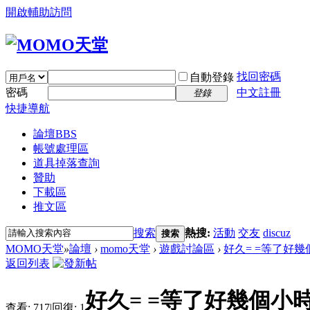
開啟輔助訪問
找回密碼
自動登錄
密碼
中文註冊
登錄
快捷導航
論壇
BBS
帳號處理區
道具掉落查詢
贊助
下載區
推文區
搜索
熱搜:
活動
交友
discuz
搜索
MOMO天堂
»
論壇
›
momo天堂
›
遊戲討論區
›
好久= =等了好
返回列表
好久= =等了好幾個小
查看:
717
|
回復:
1