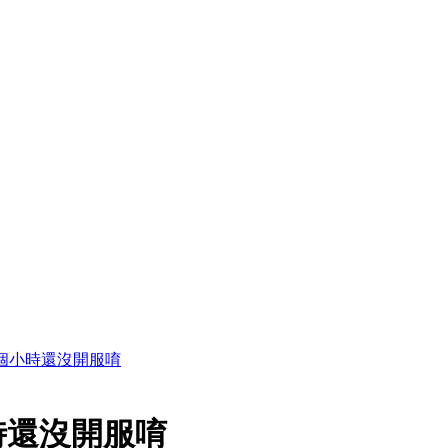
幾個小時還沒開服唷
時還沒開服唷