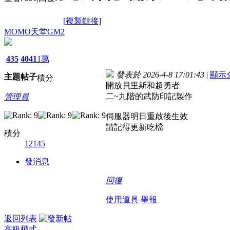
[複製鏈接]
MOMO天堂GM2
435
4041
1萬
發表於 2026-4-8 17:01:43
|
顯示
主題
帖子
積分
開放貝里斯和超勇者
二~九階的武防印記製作
管理員
伺服器明日重啟後生效
請記得更新吃檔
積分
12145
發消息
回復
使用道具
舉報
返回列表
高級模式