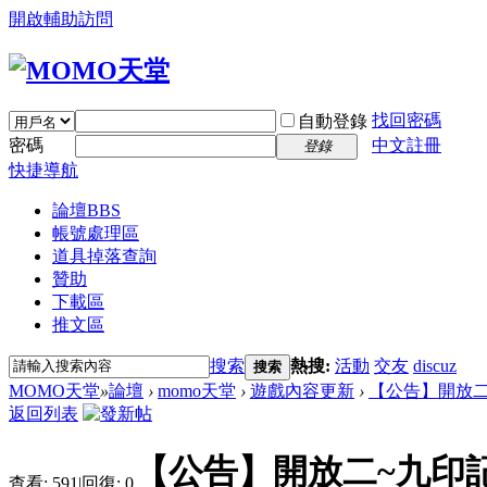
開啟輔助訪問
找回密碼
自動登錄
密碼
中文註冊
登錄
快捷導航
論壇
BBS
帳號處理區
道具掉落查詢
贊助
下載區
推文區
搜索
熱搜:
活動
交友
discuz
搜索
MOMO天堂
»
論壇
›
momo天堂
›
遊戲內容更新
›
【公告】開放二
返回列表
【公告】開放二~九印
查看:
591
|
回復:
0