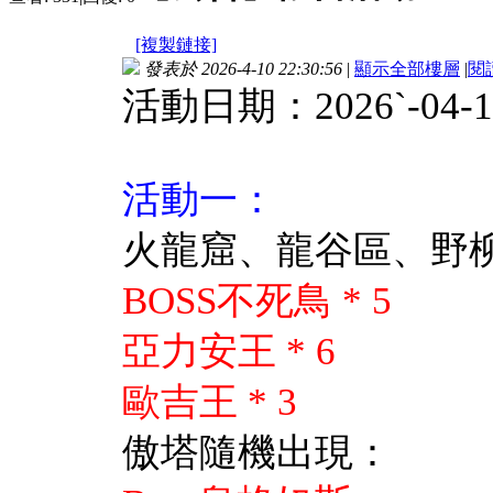
[複製鏈接]
發表於 2026-4-10 22:30:56
|
顯示全部樓層
|
閱
活動日期：2026ˋ-04-11 0
活動一：
火龍窟、龍谷區、野柳，
BOSS不死鳥 * 5
亞力安王 * 6
歐吉王 * 3
傲塔隨機出現：