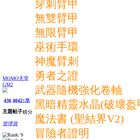
穿刺臂甲
無雙臂甲
無限臂甲
巫術手環
神魔臂刺
勇者之證
MOMO天堂
GM2
武器隨機強化卷軸
436
4042
1萬
黑暗精靈水晶(破壞盔
主題
帖子
積分
魔法書 (聖結界V2)
管理員
冒險者證明