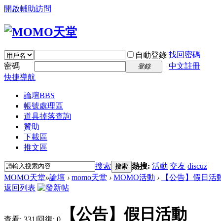
開啟輔助訪問
找回密碼
自動登錄
密碼
中文註冊
登錄
快捷導航
論壇
BBS
帳號處理區
道具掉落查詢
贊助
下載區
推文區
搜索
熱搜:
活動
交友
discuz
搜索
MOMO天堂
»
論壇
›
momo天堂
›
MOMO活動
›
【公告】假日活
返回列表
【公告】假日活動
查看:
331
|
回復:
0