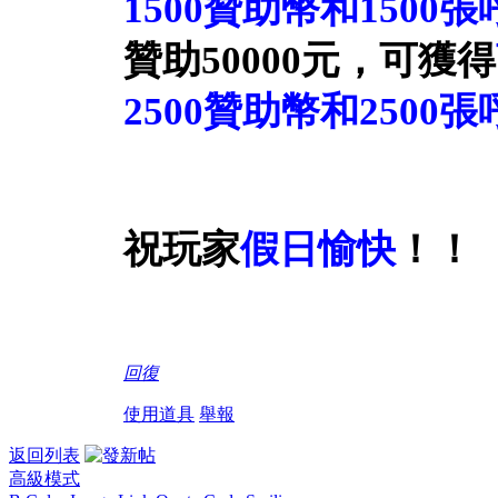
1500贊助幣
和1500張
贊助50000元，可獲得
2500贊助幣
和2500張
祝玩家
假日
愉快
！！
回復
使用道具
舉報
返回列表
高級模式