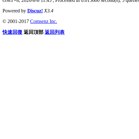
GMT+8, 2026-8-8 11:45
, Processed in 0.015600 second(s), 5 queries
Powered by
Discuz!
X3.4
© 2001-2017
Comsenz Inc.
快速回復
返回頂部
返回列表