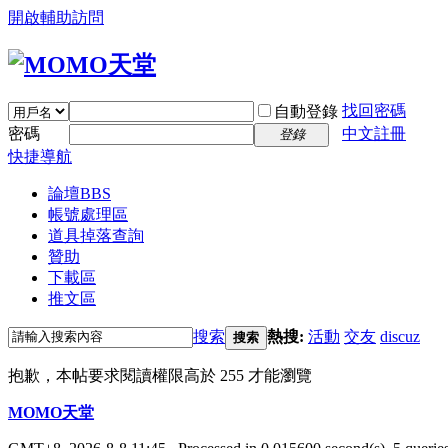
開啟輔助訪問
找回密碼
自動登錄
密碼
中文註冊
登錄
快捷導航
論壇
BBS
帳號處理區
道具掉落查詢
贊助
下載區
推文區
搜索
熱搜:
活動
交友
discuz
搜索
抱歉，本帖要求閱讀權限高於 255 才能瀏覽
MOMO天堂