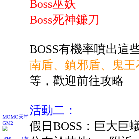
Boss巫妖
Boss
死神鐮刀
BOSS有機率噴出這
南盾、鎮邪盾、鬼王
等，歡迎前往攻略
活動二：
MOMO天堂
假日BOSS：巨大巨蟻
GM2
436
1萬