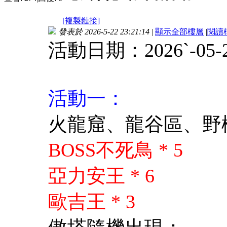
[複製鏈接]
發表於 2026-5-22 23:21:14
|
顯示全部樓層
|
閱讀
活動日期：2026ˋ-05-23 0
活動一：
火龍窟、龍谷區、野柳
BOSS不死鳥 * 5
亞力安王 * 6
歐吉王 * 3