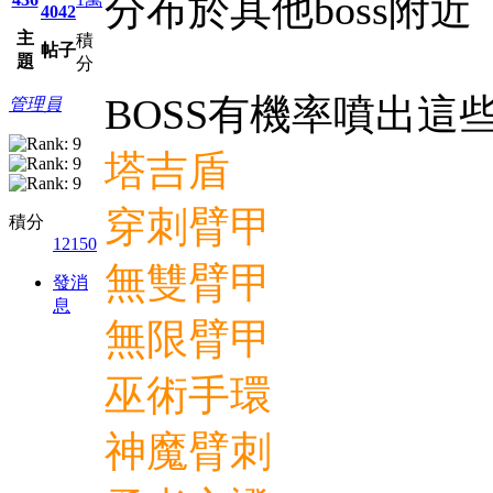
分布於其他boss附近
4042
主
積
帖子
題
分
BOSS有機率噴出這
管理員
塔吉盾
穿刺臂甲
積分
12150
無雙臂甲
發消
息
無限臂甲
巫術手環
神魔臂刺