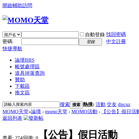
開啟輔助訪問
找回密碼
自動登錄
密碼
中文註冊
登錄
快捷導航
論壇
BBS
帳號處理區
道具掉落查詢
贊助
下載區
推文區
搜索
熱搜:
活動
交友
discuz
搜索
MOMO天堂
»
論壇
›
momo天堂
›
MOMO活動
›
【公告】假日活
返回列表
【公告】假日活動
查看:
274
|
回復:
0