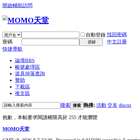
開啟輔助訪問
找回密碼
自動登錄
密碼
中文註冊
登錄
快捷導航
論壇
BBS
帳號處理區
道具掉落查詢
贊助
下載區
推文區
搜索
熱搜:
活動
交友
discuz
搜索
抱歉，本帖要求閱讀權限高於 255 才能瀏覽
MOMO天堂