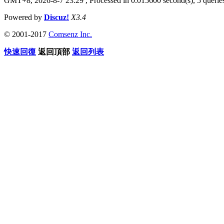
GMT+8, 2026-8-7 23:29
, Processed in 0.015600 second(s), 5 queries
Powered by
Discuz!
X3.4
© 2001-2017
Comsenz Inc.
快速回復
返回頂部
返回列表