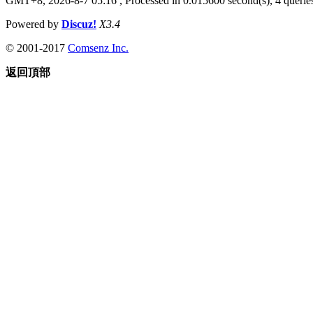
GMT+8, 2026-8-7 05:16
, Processed in 0.015600 second(s), 4 queries
Powered by
Discuz!
X3.4
© 2001-2017
Comsenz Inc.
返回頂部