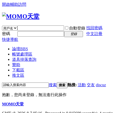
開啟輔助訪問
找回密碼
自動登錄
密碼
中文註冊
登錄
快捷導航
論壇
BBS
帳號處理區
道具掉落查詢
贊助
下載區
推文區
搜索
熱搜:
活動
交友
discuz
搜索
抱歉，您尚未登錄，無法進行此操作
MOMO天堂