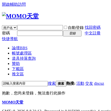
開啟輔助訪問
找回密碼
自動登錄
密碼
中文註冊
登錄
快捷導航
論壇
BBS
帳號處理區
道具掉落查詢
贊助
下載區
推文區
搜索
熱搜:
活動
交友
discuz
搜索
抱歉，您尚未登錄，無法進行此操作
MOMO天堂