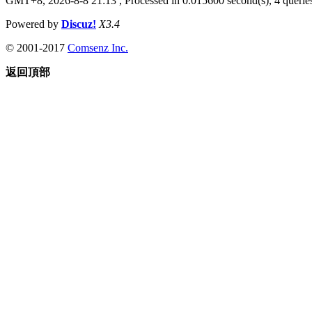
GMT+8, 2026-8-8 21:13
, Processed in 0.015600 second(s), 4 queries
Powered by
Discuz!
X3.4
© 2001-2017
Comsenz Inc.
返回頂部