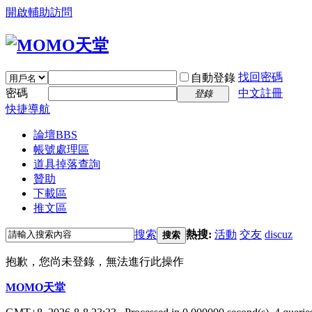
開啟輔助訪問
找回密碼
自動登錄
密碼
中文註冊
登錄
快捷導航
論壇
BBS
帳號處理區
道具掉落查詢
贊助
下載區
推文區
搜索
熱搜:
活動
交友
discuz
搜索
抱歉，您尚未登錄，無法進行此操作
MOMO天堂