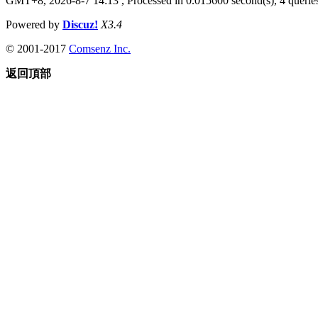
GMT+8, 2026-8-7 14:13
, Processed in 0.015600 second(s), 4 queries
Powered by
Discuz!
X3.4
© 2001-2017
Comsenz Inc.
返回頂部