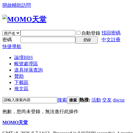
開啟輔助訪問
找回密碼
自動登錄
密碼
中文註冊
登錄
快捷導航
論壇
BBS
帳號處理區
道具掉落查詢
贊助
下載區
推文區
搜索
熱搜:
活動
交友
discuz
搜索
抱歉，您尚未登錄，無法進行此操作
MOMO天堂