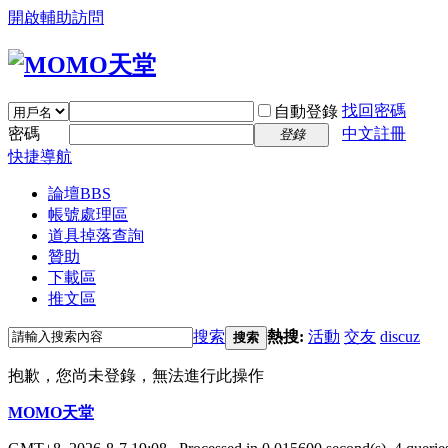
開啟輔助訪問
找回密碼
自動登錄
密碼
中文註冊
登錄
快捷導航
論壇
BBS
帳號處理區
道具掉落查詢
贊助
下載區
推文區
搜索
熱搜:
活動
交友
discuz
搜索
抱歉，您尚未登錄，無法進行此操作
MOMO天堂