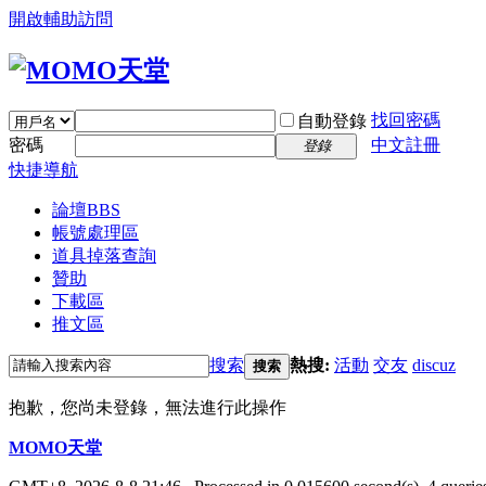
開啟輔助訪問
找回密碼
自動登錄
密碼
中文註冊
登錄
快捷導航
論壇
BBS
帳號處理區
道具掉落查詢
贊助
下載區
推文區
搜索
熱搜:
活動
交友
discuz
搜索
抱歉，您尚未登錄，無法進行此操作
MOMO天堂