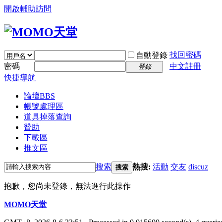
開啟輔助訪問
找回密碼
自動登錄
密碼
中文註冊
登錄
快捷導航
論壇
BBS
帳號處理區
道具掉落查詢
贊助
下載區
推文區
搜索
熱搜:
活動
交友
discuz
搜索
抱歉，您尚未登錄，無法進行此操作
MOMO天堂