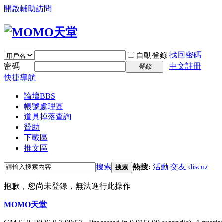
開啟輔助訪問
找回密碼
自動登錄
密碼
中文註冊
登錄
快捷導航
論壇
BBS
帳號處理區
道具掉落查詢
贊助
下載區
推文區
搜索
熱搜:
活動
交友
discuz
搜索
抱歉，您尚未登錄，無法進行此操作
MOMO天堂