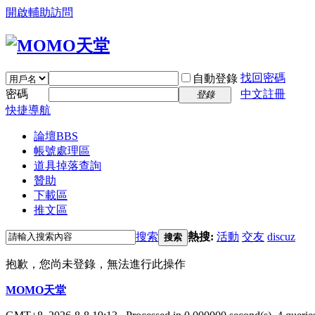
開啟輔助訪問
找回密碼
自動登錄
密碼
中文註冊
登錄
快捷導航
論壇
BBS
帳號處理區
道具掉落查詢
贊助
下載區
推文區
搜索
熱搜:
活動
交友
discuz
搜索
抱歉，您尚未登錄，無法進行此操作
MOMO天堂