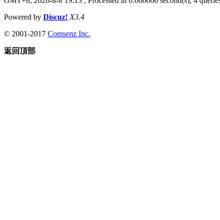
GMT+8, 2026-8-8 19:13
, Processed in 0.000000 second(s), 4 queries
Powered by
Discuz!
X3.4
© 2001-2017
Comsenz Inc.
返回頂部