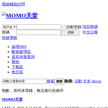
開啟輔助訪問
找回密碼
自動登錄
密碼
中文註冊
登錄
快捷導航
論壇
BBS
帳號處理區
道具掉落查詢
贊助
下載區
推文區
搜索
熱搜:
活動
交友
discuz
搜索
抱歉，您尚未登錄，無法進行此操作
MOMO天堂