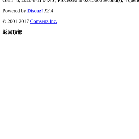
GMT+8, 2026-8-11 04:45
, Processed in 0.015600 second(s), 4 querie
Powered by
Discuz!
X3.4
© 2001-2017
Comsenz Inc.
返回頂部