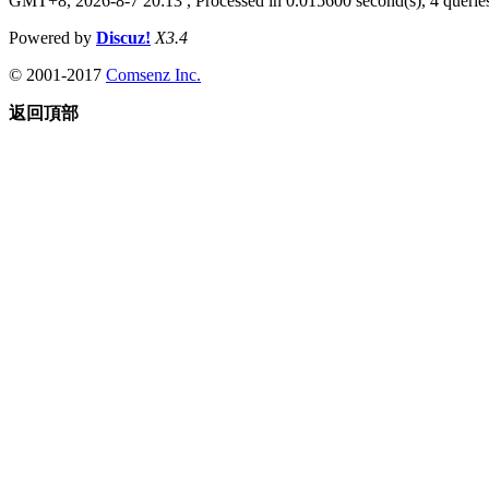
GMT+8, 2026-8-7 20:13
, Processed in 0.015600 second(s), 4 queries
Powered by
Discuz!
X3.4
© 2001-2017
Comsenz Inc.
返回頂部