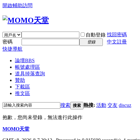
開啟輔助訪問
找回密碼
自動登錄
密碼
中文註冊
登錄
快捷導航
論壇
BBS
帳號處理區
道具掉落查詢
贊助
下載區
推文區
搜索
熱搜:
活動
交友
discuz
搜索
抱歉，您尚未登錄，無法進行此操作
MOMO天堂