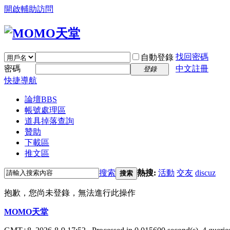
開啟輔助訪問
找回密碼
自動登錄
密碼
中文註冊
登錄
快捷導航
論壇
BBS
帳號處理區
道具掉落查詢
贊助
下載區
推文區
搜索
熱搜:
活動
交友
discuz
搜索
抱歉，您尚未登錄，無法進行此操作
MOMO天堂