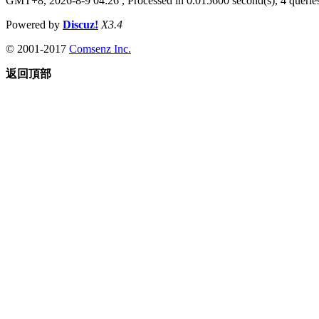
GMT+8, 2026-8-9 04:26
, Processed in 0.015600 second(s), 4 queries
Powered by
Discuz!
X3.4
© 2001-2017
Comsenz Inc.
返回頂部