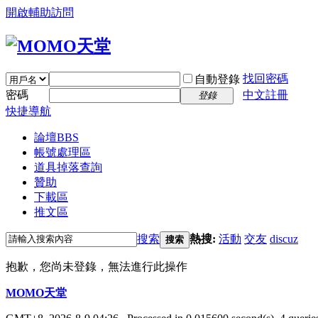
開啟輔助訪問
找回密碼
自動登錄
密碼
中文註冊
登錄
快捷導航
論壇
BBS
帳號處理區
道具掉落查詢
贊助
下載區
推文區
搜索
熱搜:
活動
交友
discuz
搜索
抱歉，您尚未登錄，無法進行此操作
MOMO天堂