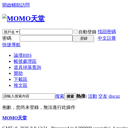
開啟輔助訪問
找回密碼
自動登錄
密碼
中文註冊
登錄
快捷導航
論壇
BBS
帳號處理區
道具掉落查詢
贊助
下載區
推文區
搜索
熱搜:
活動
交友
discuz
搜索
抱歉，您尚未登錄，無法進行此操作
MOMO天堂