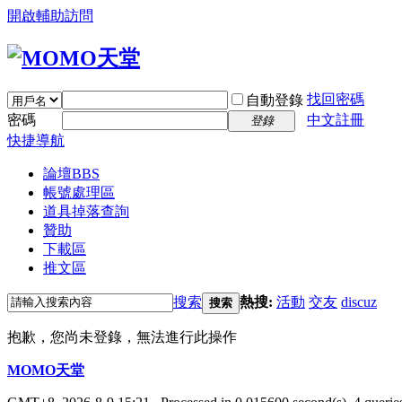
開啟輔助訪問
找回密碼
自動登錄
密碼
中文註冊
登錄
快捷導航
論壇
BBS
帳號處理區
道具掉落查詢
贊助
下載區
推文區
搜索
熱搜:
活動
交友
discuz
搜索
抱歉，您尚未登錄，無法進行此操作
MOMO天堂