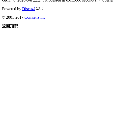
GMT+8, 2026-8-8 22:27
, Processed in 0.015600 second(s), 4 queries
Powered by
Discuz!
X3.4
© 2001-2017
Comsenz Inc.
返回頂部