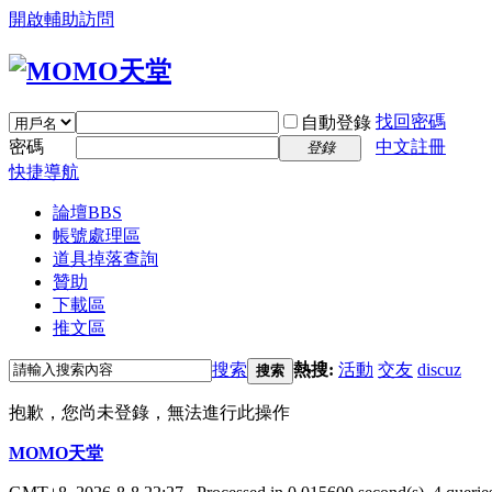
開啟輔助訪問
找回密碼
自動登錄
密碼
中文註冊
登錄
快捷導航
論壇
BBS
帳號處理區
道具掉落查詢
贊助
下載區
推文區
搜索
熱搜:
活動
交友
discuz
搜索
抱歉，您尚未登錄，無法進行此操作
MOMO天堂