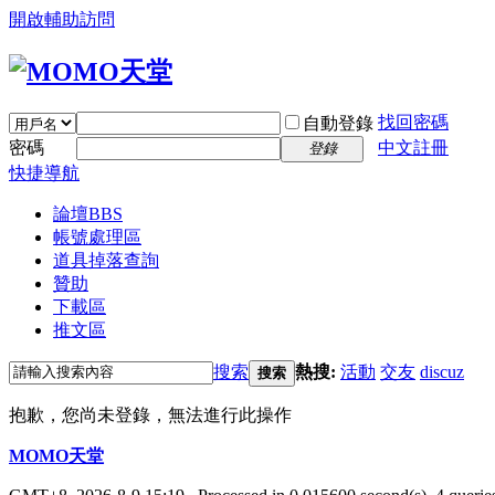
開啟輔助訪問
找回密碼
自動登錄
密碼
中文註冊
登錄
快捷導航
論壇
BBS
帳號處理區
道具掉落查詢
贊助
下載區
推文區
搜索
熱搜:
活動
交友
discuz
搜索
抱歉，您尚未登錄，無法進行此操作
MOMO天堂