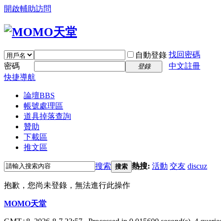
開啟輔助訪問
找回密碼
自動登錄
密碼
中文註冊
登錄
快捷導航
論壇
BBS
帳號處理區
道具掉落查詢
贊助
下載區
推文區
搜索
熱搜:
活動
交友
discuz
搜索
抱歉，您尚未登錄，無法進行此操作
MOMO天堂