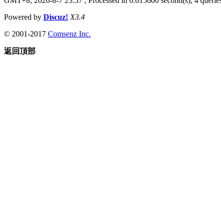
GMT+8, 2026-8-7 23:57
, Processed in 0.015600 second(s), 4 queries
Powered by
Discuz!
X3.4
© 2001-2017
Comsenz Inc.
返回頂部