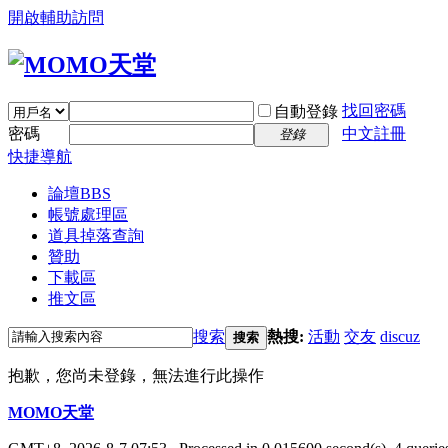
開啟輔助訪問
找回密碼
自動登錄
密碼
中文註冊
登錄
快捷導航
論壇
BBS
帳號處理區
道具掉落查詢
贊助
下載區
推文區
搜索
熱搜:
活動
交友
discuz
搜索
抱歉，您尚未登錄，無法進行此操作
MOMO天堂