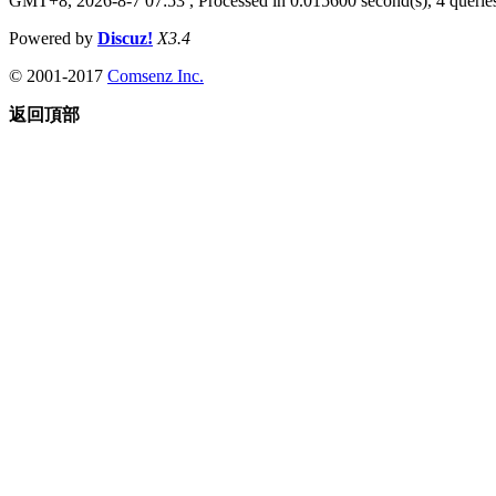
GMT+8, 2026-8-7 07:53
, Processed in 0.015600 second(s), 4 queries
Powered by
Discuz!
X3.4
© 2001-2017
Comsenz Inc.
返回頂部