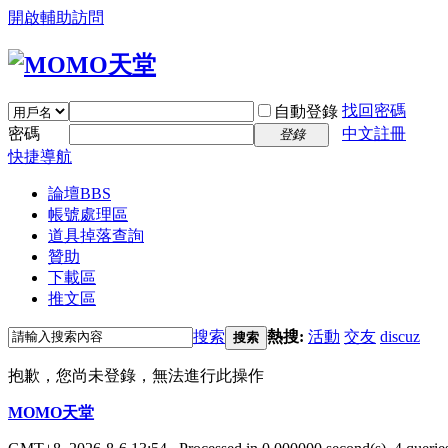
開啟輔助訪問
找回密碼
自動登錄
密碼
中文註冊
登錄
快捷導航
論壇
BBS
帳號處理區
道具掉落查詢
贊助
下載區
推文區
搜索
熱搜:
活動
交友
discuz
搜索
抱歉，您尚未登錄，無法進行此操作
MOMO天堂