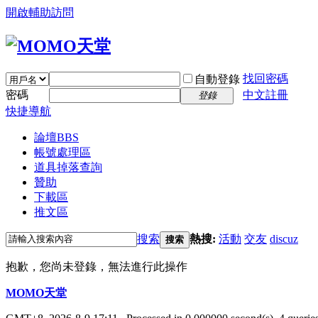
開啟輔助訪問
找回密碼
自動登錄
密碼
中文註冊
登錄
快捷導航
論壇
BBS
帳號處理區
道具掉落查詢
贊助
下載區
推文區
搜索
熱搜:
活動
交友
discuz
搜索
抱歉，您尚未登錄，無法進行此操作
MOMO天堂