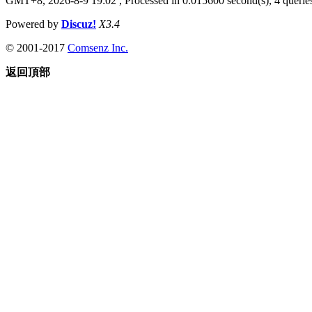
GMT+8, 2026-8-9 19:02
, Processed in 0.015600 second(s), 4 queries
Powered by
Discuz!
X3.4
© 2001-2017
Comsenz Inc.
返回頂部