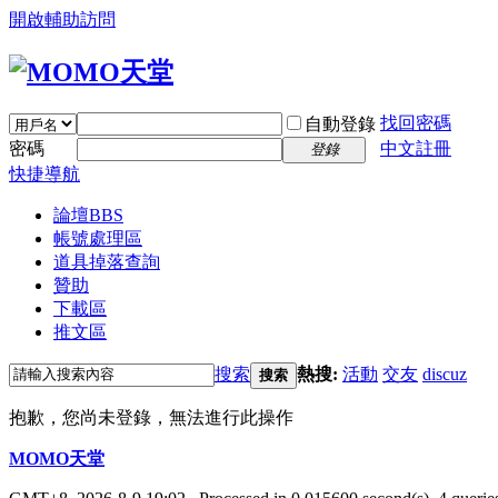
開啟輔助訪問
找回密碼
自動登錄
密碼
中文註冊
登錄
快捷導航
論壇
BBS
帳號處理區
道具掉落查詢
贊助
下載區
推文區
搜索
熱搜:
活動
交友
discuz
搜索
抱歉，您尚未登錄，無法進行此操作
MOMO天堂