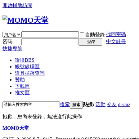
開啟輔助訪問
找回密碼
自動登錄
密碼
中文註冊
登錄
快捷導航
論壇
BBS
帳號處理區
道具掉落查詢
贊助
下載區
推文區
搜索
熱搜:
活動
交友
discuz
搜索
抱歉，您尚未登錄，無法進行此操作
MOMO天堂