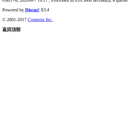
GMT+8, 2026-8-7 19:17
, Processed in 0.015600 second(s), 4 queries
Powered by
Discuz!
X3.4
© 2001-2017
Comsenz Inc.
返回頂部