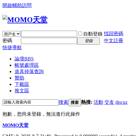
開啟輔助訪問
找回密碼
自動登錄
密碼
中文註冊
登錄
快捷導航
論壇
BBS
帳號處理區
道具掉落查詢
贊助
下載區
推文區
搜索
熱搜:
活動
交友
discuz
搜索
抱歉，您尚未登錄，無法進行此操作
MOMO天堂