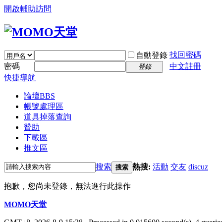
開啟輔助訪問
找回密碼
自動登錄
密碼
中文註冊
登錄
快捷導航
論壇
BBS
帳號處理區
道具掉落查詢
贊助
下載區
推文區
搜索
熱搜:
活動
交友
discuz
搜索
抱歉，您尚未登錄，無法進行此操作
MOMO天堂