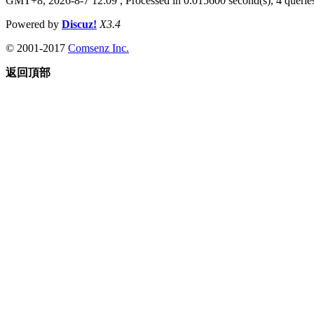
GMT+8, 2026-8-7 12:09
, Processed in 0.015600 second(s), 4 queries
Powered by
Discuz!
X3.4
© 2001-2017
Comsenz Inc.
返回頂部