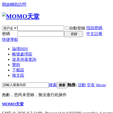
開啟輔助訪問
找回密碼
自動登錄
密碼
中文註冊
登錄
快捷導航
論壇
BBS
帳號處理區
道具掉落查詢
贊助
下載區
推文區
搜索
熱搜:
活動
交友
discuz
搜索
抱歉，您尚未登錄，無法進行此操作
MOMO天堂