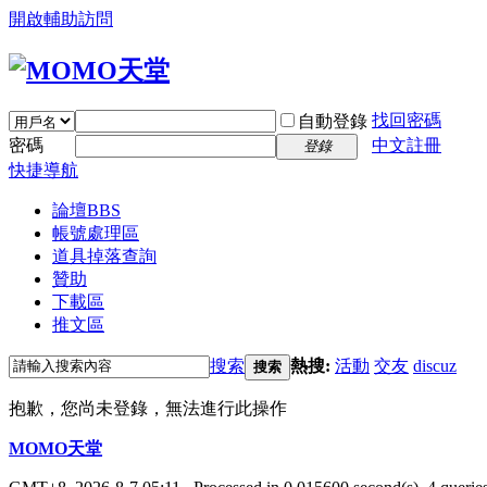
開啟輔助訪問
找回密碼
自動登錄
密碼
中文註冊
登錄
快捷導航
論壇
BBS
帳號處理區
道具掉落查詢
贊助
下載區
推文區
搜索
熱搜:
活動
交友
discuz
搜索
抱歉，您尚未登錄，無法進行此操作
MOMO天堂