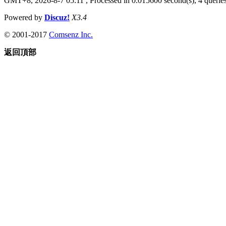
GMT+8, 2026-8-7 05:11
, Processed in 0.015600 second(s), 4 queries
Powered by
Discuz!
X3.4
© 2001-2017
Comsenz Inc.
返回頂部