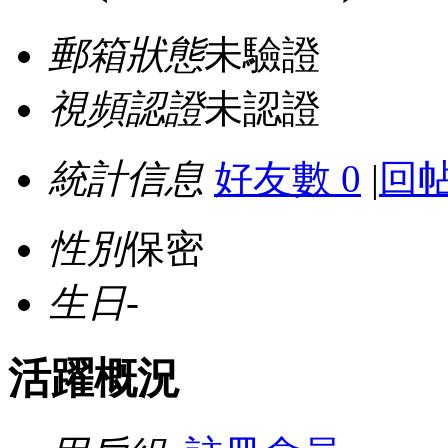
郵箱狀態
未驗證
視頻認證
未認證
統計信息
好友數 0
|
回帖
性別
保密
生日
-
活躍概況