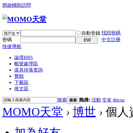
開啟輔助訪問
找回密碼
自動登錄
密碼
中文註冊
登錄
快捷導航
論壇
BBS
帳號處理區
道具掉落查詢
贊助
下載區
推文區
搜索
熱搜:
活動
交友
discuz
搜索
MOMO天堂
›
博世
›
個人
加為好友