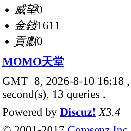
威望
0
金錢
1611
貢獻
0
MOMO天堂
GMT+8, 2026-8-10 16:18
,
second(s), 13 queries .
Powered by
Discuz!
X3.4
© 2001-2017
Comsenz Inc.