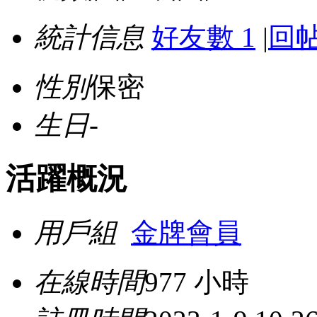
統計信息
好友數 1
|
回帖
性別
保密
生日
-
活躍概況
用戶組
金牌會員
在線時間
977 小時