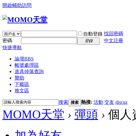
開啟輔助訪問
找回密碼
自動登錄
密碼
中文註冊
登錄
快捷導航
論壇
BBS
帳號處理區
道具掉落查詢
贊助
下載區
推文區
搜索
熱搜:
活動
交友
discuz
搜索
MOMO天堂
›
彈頭
›
個人
加為好友