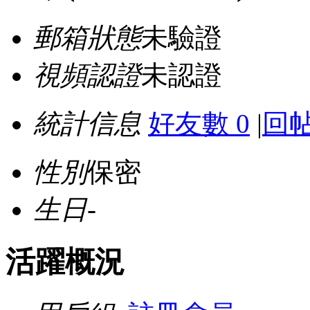
郵箱狀態
未驗證
視頻認證
未認證
統計信息
好友數 0
|
回帖
性別
保密
生日
-
活躍概況