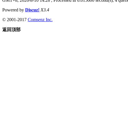
GMT+8, 2026-8-10 14:28
, Processed in 0.015600 second(s), 4 querie
Powered by
Discuz!
X3.4
© 2001-2017
Comsenz Inc.
返回頂部