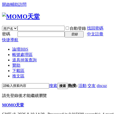
開啟輔助訪問
找回密碼
自動登錄
密碼
中文註冊
登錄
快捷導航
論壇
BBS
帳號處理區
道具掉落查詢
贊助
下載區
推文區
搜索
熱搜:
活動
交友
discuz
搜索
請先登錄後才能繼續瀏覽
MOMO天堂