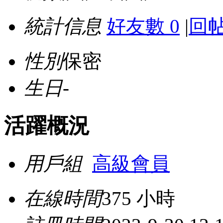
統計信息
好友數 0
|
回帖
性別
保密
生日
-
活躍概況
用戶組
高級會員
在線時間
375 小時