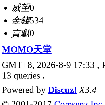
威望
0
金錢
534
貢獻
0
MOMO天堂
GMT+8, 2026-8-9 17:33
, 
13 queries .
Powered by
Discuz!
X3.4
© 2001-2017
Comsenz Inc.