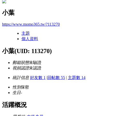
小葉
https://www.momo365.tw/?113270
主題
個人資料
小葉
(UID: 113270)
郵箱狀態
未驗證
視頻認證
未認證
統計信息
好友數 1
|
回帖數 55
|
主題數 14
性別
保密
生日
-
活躍概況