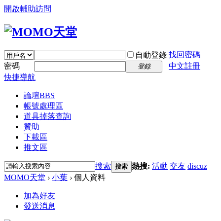
開啟輔助訪問
找回密碼
自動登錄
密碼
中文註冊
登錄
快捷導航
論壇
BBS
帳號處理區
道具掉落查詢
贊助
下載區
推文區
搜索
熱搜:
活動
交友
discuz
搜索
MOMO天堂
›
小葉
›
個人資料
加為好友
發送消息