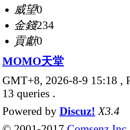
威望
0
金錢
234
貢獻
0
MOMO天堂
GMT+8, 2026-8-9 15:18
, 
13 queries .
Powered by
Discuz!
X3.4
© 2001-2017
Comsenz Inc.