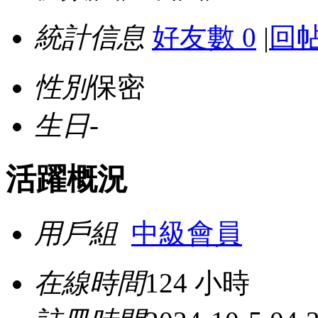
統計信息
好友數 0
|
回帖
性別
保密
生日
-
活躍概況
用戶組
中級會員
在線時間
124 小時